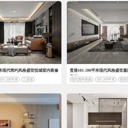
今日已有
7908
人成功获取装修预算
您的装修
78097
设计费 (元)
38105
00平米现代简约风格盛世悦城室内装修
贵港101-200平米现代风格盛世
案例
101-200平米
三居室
现代简约风格
101-200平米
材料费 (元)
四居
*装修预算
计算