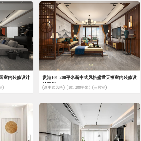
预算为
318518
元
180508
工程费 (元)
21808
嘉园室内装修设计
贵港101-200平米新中式风格盛世天禧室内装修设
计案例
室
管理费 (元)
新中式风格
101-200平米
三居室
会根据实际情况有所变化