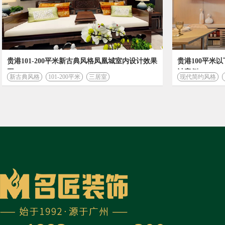
贵港101-200平米新古典风格凤凰城室内设计效果
贵港100平米
图
计案例
新古典风格
101-200平米
三居室
现代简约风格