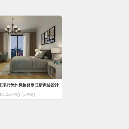
00平米现代简约风格普罗旺斯家装设计
101-200平米
三居室