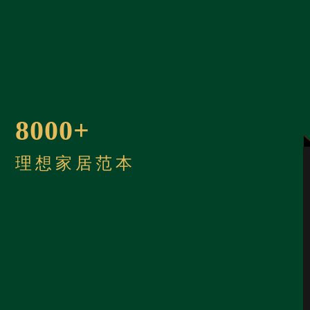
188038
工程费 (元)
28184
管理费 (元)
8000+
会根据实际情况有所变化
理想家居范本