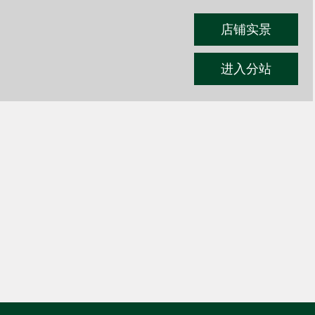
店铺实景
进入分站
预算为
320588
元