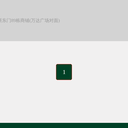
门89栋商铺(万达广场对面)
1
今日已有
7905
人成功获取装修预算
您的装修