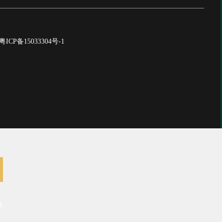
粤ICP备15033304号-1
达