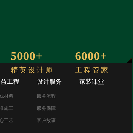
70534
设计费 (元)
33832
材料费 (元)
5000+
6000+
*装修预算
算
精英设计师
工程管家
精益工程
设计服务
家装课堂
线材料
服务流程
准施工
服务保障
心工艺
客户故事